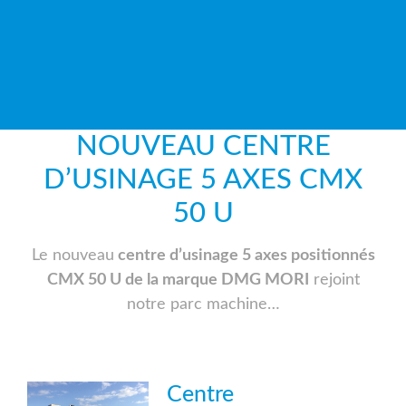
NOUVEAU CENTRE
D’USINAGE 5 AXES CMX
50 U
Le nouveau
centre d’usinage 5 axes positionnés
CMX 50 U de la marque DMG MORI
rejoint
notre parc machine…
Centre