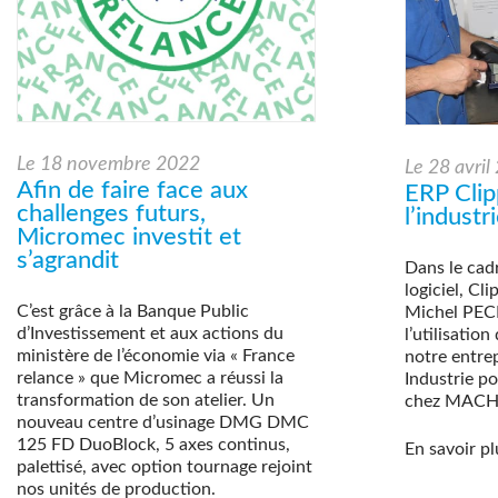
Le
18 novembre 2022
Le
28 avril
Afin de faire face aux
ERP Clip
challenges futurs,
l’indust
Micromec investit et
s’agrandit
Dans le cad
logiciel, Cli
C’est grâce à la Banque Public
Michel PECH
d’Investissement et aux actions du
l’utilisatio
ministère de l’économie via « France
notre entrep
relance » que Micromec a réussi la
Industrie pou
transformation de son atelier. Un
chez MAC
nouveau centre d’usinage DMG DMC
125 FD DuoBlock, 5 axes continus,
En savoir pl
palettisé, avec option tournage rejoint
nos unités de production.