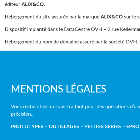
éditeur
ALIX&CO
.
Hébergement du site assurée par la marque
ALIX&CO
sur le 
Dispositif implanté dans le DataCentre OVH – 2 rue Kellerma
Hébergement du nom de domaine assuré par la société OVH.
MENTIONS LÉGALES
Vous recherchez un sous-traitant pour des opérations d’us
précision…
PROTOTYPES – OUTILLAGES – PETITES SERIES – EPR