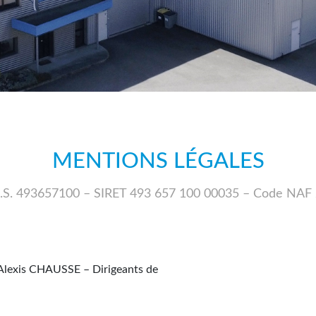
MENTIONS LÉGALES
 R.C.S. 493657100 – SIRET 493 657 100 00035 – Code N
lexis CHAUSSE – Dirigeants de