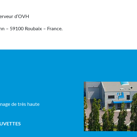
serveur d’OVH
nn – 59100 Roubaix – France.
inage de très haute
OUVETTES